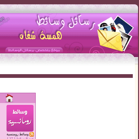
وسائط همسة شفاه - Hiss Lips Mms
إسم المستخدم:
الرقم السري:
قم بتسجيلي تلقائيا في المرة ا
وسائط رومنسية
»
نسيت كلمة السر
عدد الوسائط [
27
]