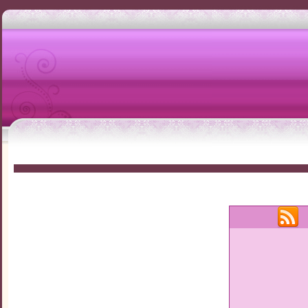
رمضان
يقات : 0