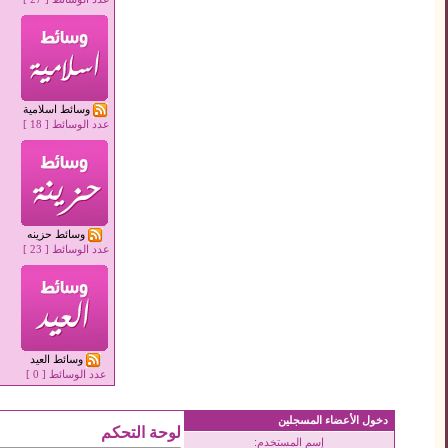
»
تسجيل
وسائط اسلامية
عدد الوسائط [
18
]
وسائط حزينه
عدد الوسائط [
23
]
وسائط العيد
عدد الوسائط [
0
]
دخول الأعضاء المسجلين
لوحة التحكم
إسم المستخدم: