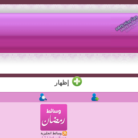
إظهار
تطوير : نديم للخدمات الالكترونية
لقادمة
شهر 
وسائط انجليزية
التعل
عدد الوسائط [
7
]